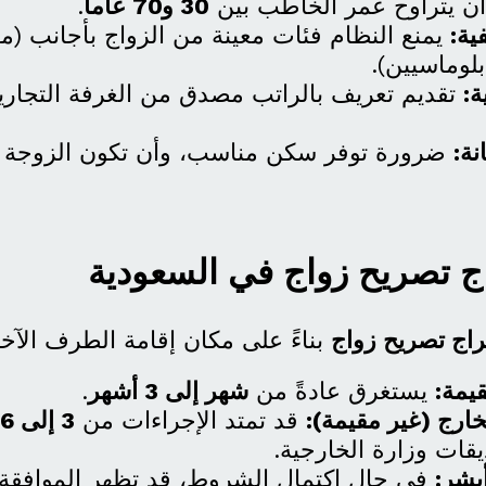
 يتراوح عمر الخاطب بين
30 و70 عاماً
.
ية:
يمنع النظام فئات معينة من الزواج بأجانب (م
بلوماسيين).
ة:
تقديم تعريف بالراتب مصدق من الغرفة التجارية
نة:
ضرورة توفر سكن مناسب، وأن تكون الزوجة 
ج تصريح زواج في السعودية
اج تصريح زواج
بناءً على مكان إقامة الطرف الآخر
يمة:
يستغرق عادةً من
شهر إلى 3 أشهر
.
خارج (غير مقيمة):
قد تمتد الإجراءات من
3 إلى 6 أشهر
قات وزارة الخارجية.
أبشر:
في حال اكتمال الشروط، قد تظهر الموافقة ا