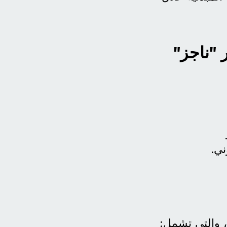
 "ناجز"
ني.
 والتي تشمل: