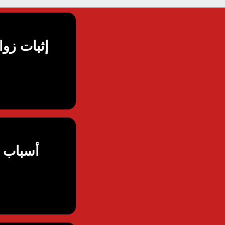
إثبات زو