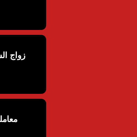
زواج ال
معامل