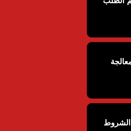
م الطلب
عالجة
 الشروط