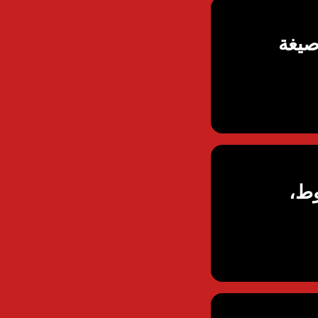
لى الزواج من أجنبية 1448 | صيغة
ة 2026: الشروط،