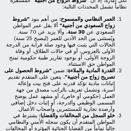
لكل إمارة، إلا أن
"شروط الزواج من أجنبية"
المستقرة
نظاماً تشمل المحددات التالية:
العمر النظامي والمسموح:
من أهم بنود
"شروط
زواج السعودي من أجنبية"
ألا يقل عمر المواطن
السعودي عن
30 سنة
، وألا يزيد عن 70 سنة.
ويُستثنى من الحد الأدنى للعمر (ليصبح 25 سنة)
الحالات التي يثبت فيها وجود صلة قرابة من الدرجة
الأولى بالعروس، أو في حالات الطلاق، أو وفاة
الزوجة الأولى، أو بوجود تقارير طبية حكومية تمنح
المواطن حق الاستثناء.
القدرة المادية والملاءة:
ضمن
"شروط الحصول على
تصريح زواج من أجنبية"
، يتعين على المتقدم تقديم
إثباتات مادية تؤكد قدرته على فتح بيت وإعالة
أسرة، وتشمل تعريف بالراتب مصدق من جهة
العمل (حكومي أو خاص)، أو مشهد عمل يوضح
المسمى الوظيفي والدرجة، أو إثبات دخل إضافي
وأرصدة تجارية للمستثمرين وأصحاب الأعمال.
خلو السجل من المخالفات والقضايا:
يشترط في
المواطن المتقدم أن يكون سجله الأمني والنظامي
خالياً تماماً من القضايا الجنائية المؤثرة أو المخالفات