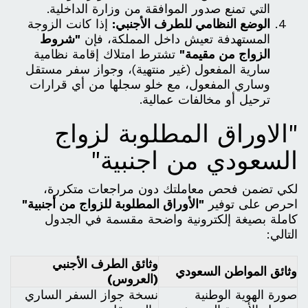
التي تمنع صدور الموافقة من وزارة الداخلية.
الوضع النظامي للطرف الأجنبي:
إذا كانت الزوجة
المستهدفة تعيش داخل المملكة، فإن
"شروط
الزواج من مقيمة"
تشترط امتلاك إقامة نظامية
سارية المفعول (غير منتهية)، وجواز سفر مستقل
وساري المفعول، مع خلو سجلها من أي قرارات
ترحيل أو مخالفات عمالية.
"الاوراق المطلوبة لزواج
السعودي من اجنبية"
لكي تضمن فحص معاملتك دون مراجعات متكررة،
احرص على توفير
"الأوراق المطلوبة للزواج من أجنبية"
كاملة بصيغة إلكترونية واضحة مقسمة في الجدول
التالي:
وثائق الطرف الأجنبي
وثائق المواطن السعودي
(العروس)
صورة الهوية الوطنية
نسخة جواز السفر الساري