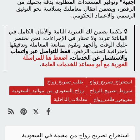
أجنبية"
وتوفير المستندات المطلوبة بدقة يحميك من
الرفض، ويضمن انتقال معاملتك بسلاسة نحو التوثيق
الرسمي والاعتماد الحكومي.
🔒 مكتبنا يضمن لك السرية التامة والأمان الكامل في
البياناتلا تتردد ولا تحتار في الإجراءات، نحن نختصر
عليك الوقت والجهد ونقوم بمتابعة المعاملة وتدقيقها
باحترافية لتجنب الرفض.
فقط
للتواصل عبر واتساب
والاستفسار عن الخدمات،
اضغط هنا للمراسلة
الفورية مع أبو مساعد للخدمات العامة
.
استخراج_تصريح_زواج
طلب_تصريح_زواج
شروط_تصريح_الزواج
زواج_السعودي_من_مواليد_السعودية
معروض_طلب_زواج
معاملات_الداخلية
استخراج تصريح زواج من مقيمة في السعودية