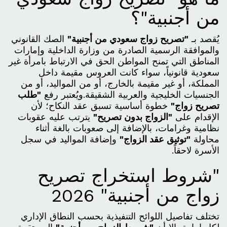
من أجنبية"؟
يُقصد بـ
"تصريح زواج سعودي من أجنبية"
الصك القانوني
والموافقة الرسمية الصادرة من وزارة الداخلية وإمارات
المناطق التي تمنح المواطن الحق في الارتباط بامرأة غير
سعودية قانونياً، سواء كانت العروس مقيمة داخل
المملكة، أو غير مقيمة بالخارج، أو من المواليد، أو من
الجنسيات الخليجية والعربية الشقيقة.ويُعتبر رفع
"طلب
تصريح زواج"
خطوة أساسية تسبق عقد النكاح؛ لأن
الإقدام على
"الزواج بدون تصريح"
يترتب عليه عقوبات
نظامية وغرامات، بالإضافة إلى صعوبات بالغة أثناء
محاولة
"توثيق عقد الزواج"
وإضافة المواليد في سجل
الأسرة لاحقاً.
"شروط استخراج تصريح
زواج من أجنبية" 2026
تختلف تفاصيل اللوائح التنفيذية بحسب النطاق الإداري