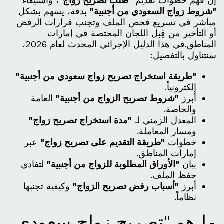
إن فهم خطوات تقديم
"طلب تصريح زواج"
، واستيفاء
"شروط زواج السعودي من أجنبية"
بدقة، يسهم بشكل
مباشر في تسريع فحص الملف وتجنب قرارات الرفض
أو التأخير من قِبل اللجان المختصة في إمارات
المناطق.في هذا الدليل الإجرائي المحدث لعام 2026،
سنتناول بالتفصيل:
"طريقة استخراج تصريح زواج سعودي من أجنبية"
إلكترونياً.
أبرز
"شروط تصريح الزواج من أجنبية"
العامة
والخاصة.
المعدل الزمني لـ
"مدة استخراج تصريح زواج"
ومسار المعاملة.
خطوات
"طريقة التقديم على تصريح زواج"
عبر
إمارات المناطق.
بيان
"الأوراق المطلوبة للزواج من أجنبية"
لتفادي
حفظ الملف.
أبرز
"أسباب رفض تصريح الزواج"
وكيفية تجنبها
نظاماً.
ما هو "تصريح زواج سعودي