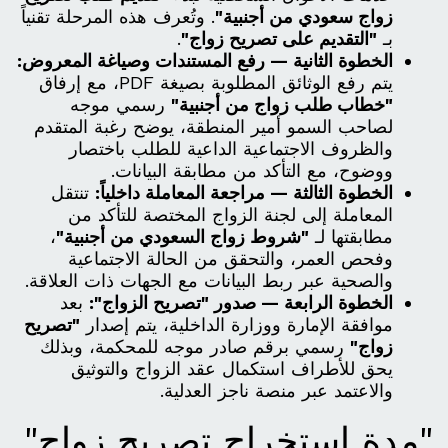
زواج سعودي من أجنبية"
. وتُعرف هذه المرحلة تقنياً
بـ
"التقديم على تصريح زواج"
.
الخطوة الثانية — رفع المستندات وصياغة المعروض:
يتم رفع الوثائق المطلوبة بصيغة PDF، مع إرفاق
"خطاب طلب زواج من أجنبية"
رسمي موجه
لصاحب السمو أمير المنطقة، يوضح رغبة المتقدم
والظروف الاجتماعية الداعية للطلب باختصار
ووضوح، مع التأكد من مطابقة البيانات.
الخطوة الثالثة — مراجعة المعاملة داخلياً:
تنتقل
المعاملة إلى لجنة الزواج المختصة للتأكد من
مطابقتها لـ
"شروط زواج السعودي من أجنبية"
،
وفحص العمر، والتحقق من الحالة الاجتماعية
والصحية عبر ربط البيانات مع الجهات ذات العلاقة.
الخطوة الرابعة — صدور "تصريح الزواج":
بعد
موافقة الإمارة ووزارة الداخلية، يتم إصدار
"تصريح
زواج"
رسمي برقم صادر موجه للمحكمة، وبذلك
يحق للأطراف استكمال عقد الزواج والتوثيق
والاعتمد عبر منصة ناجز العدلية.
"مدة استخراج تصريح زواج"