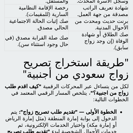
وسجل الأسرة المحدث.
والمستقل.
شهادة تعريف الراتب
رخصة الإقامة النظامية
مصدقة من جهة العمل.
السارية (للمقيمات).
برنت حديث ومحدث من
صك إثبات الحالة الاجتماعية
الأحوال المدنية.
الحالي مصدق.
صك الطلاق أو شهادة
صك صلة القرابة مصدق (في
الوفاة (إن وجد زواج
حال وجود استثناء سن).
سابق).
"طريقة استخراج تصريح
زواج سعودي من أجنبية"
لكل من يتساءل عبر المحركات الرقمية
"كيف اقدم طلب
زواج من اجنبية؟"
، يتلخص المسار الرقمي المعتمد في
الخطوات التالية:
الخطوة الأولى — "تقديم طلب تصريح زواج":
يتم
الدخول إلى بوابة إمارة المنطقة (مثل إمارة الرياض
أو إمارة مكة) واختيار الخدمات الإلكترونية، ثم
خدمات الأحوال الشخصية لبدء
"تقديم طلب تصريح