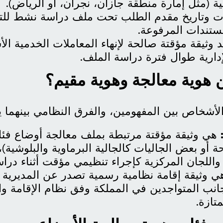
نية (مثل إمارة منطقة جازان، نجران، أو الرياض).
ات وتاريخ مقدم الطلب تحت ملف دراسة نشط لل
مستندات المرفوعة.
 وثيقة مؤقتة صالحة لإنهاء المعاملات الخدمية ال
إدارية طوال فترة دراسة الملف.
ن هوية معالجة وهوية مقيم؟
لأشخاص بين المفهومين، والفرق النظامي بينهما 
هي وثيقة مؤقتة مرتبطة بملف معالجة أوضاع فئ
زحة أو بعض الجاليات كالجالية البرماوية والبلوشية
اللجان المركزية كإجراء تنظيمي مؤقت أثناء دراس
 وثيقة إقامة نظامية رسمية تصدر عن المديرية ا
جانب المتواجدين في المملكة وفق نظام الإقامة وا
تازة.