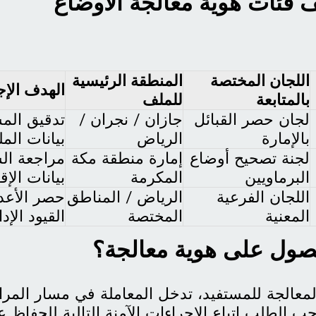
فئات هوية معالجة الأوضاع
اللجان المختصة
المنطقة الرئيسية
الهدف الإج
بالمتابعة
للملف
لجان حصر القبائل
جازان / نجران /
تدقيق الم
بالإمارة
الرياض
بيانات الم
لجنة تصحيح أوضاع
إمارة منطقة مكة
مراجعة ال
البرماويين
المكرمة
بيانات الإق
اللجان الفرعية
الرياض / المناطق
حصر الأعد
المعنية
المختصة
القيود الإدا
حصول على هوية معالجة؟
معالجة للمستفيد، تدخل المعاملة في مسار المرا
الطلب اتباع الإجراءات الآمنة التالية للحفاظ 