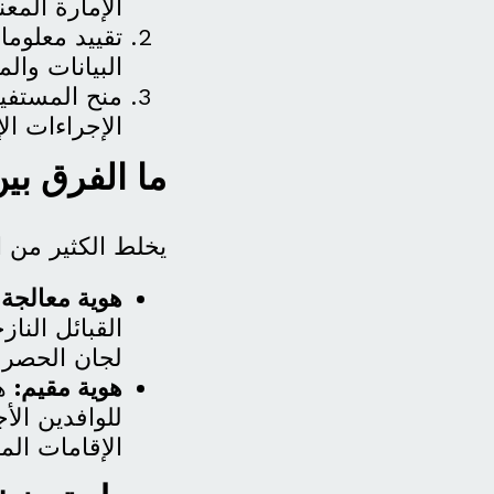
الإمارة المع
تقييد معلوم
البيانات وال
منح المستفيد
الإجراءات ال
ما الفرق بي
يخلط الكثير من ا
هوية معالجة:
القبائل النا
لجان الحصر و
هوية مقيم:
هي
للوافدين الأ
الإقامات المم