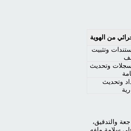
رائي من الهوية
ستندات وتثبيت
لف
سجلات وتحديث
امة
اد وتحديث
رية
جعة والتدقيق،
على سلامة ملفه