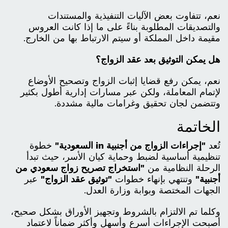
نعم، تتفاوت بعض الآليات التنفيذية والمستندات
والتصديقات المطلوبة بناءً على ما إذا كانت العروس
مقيمة داخل المملكة أو سيتم الارتباط بها من الخارج.
هل يمكن التوثيق بعد عقد الزواج؟
نعم، يمكن رفع قضايا إثبات الزواج وتصحيح الأوضاع
لإتمام المعاملة، ولكن عبر مسارات إدارية أطول بكثير
وتتضمن لجان تحقيق وغرامات مالية مشددة.
الخاتمة
تُعد
"إجراءات الزواج من أجنبية in السعودية"
خطوة
تنظيمية أساسية لضبط وحماية كيان الأسر، حيث تبدأ
الرحلة النظامية من
"استخراج تصريح زواج سعودي من
أجنبية"
وتنتهي بإنهاء خطوات
"توثيق عقد الزواج"
عبر
الجهات المختصة وبوابة وزارة العدل.
وكلما تم الالتزام بالشروط وتجهيز الأوراق بشكل صحيح،
أصبحت الإجراءات أسرع وأسهل وأكثر ضماناً لاعتماد