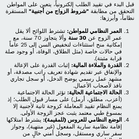
قبل البدء في تقييد الطلب إلكترونياً، يتعين على المواطن
التحقق من مطابقة
"شروط الزواج من أجنبية"
المستقرة
نظاماً، وأبرزها:
العمر النظامي للمواطن:
تشترط اللوائح ألا يقل
عمر الزوج عن
30 سنة
وألا يتجاوز 70 سنة، مع
إمكانية منح استثناءات لتخفيض السن إلى 25 عاماً
في حالات خاصة (مثل الطلاق، الوفاة، أو وجود صلة
قرابة مثبتة).
القدرة والملاءة المالية:
إثبات القدرة على الإعالة
والإنفاق عبر تقديم شهادة تعريف راتب مصدقة، أو
مشهد عمل رسمي يوضح الدخل، أو سجل تجاري
نافذ لأصحاب الأعمال.
الحالة الاجتماعية الحالية:
تؤثر الحالة الاجتماعية
(أعزب، مطلق، أرمل) على مسار قبول الطلب؛ إذ
يمنع النظام تقييد المعاملة كزوجة ثانية لأجنبية إلا
بمسوغ طبي معتمد يثبت عجز الزوجة الأولى.
الوضع النظامي للعروس (للمقيمة):
يشترط امتلاكها
إقامة نظامية سارية المفعول (غير منتهية)، وجواز
سفر ساري ومستقل، وسجل أمني خالٍ من