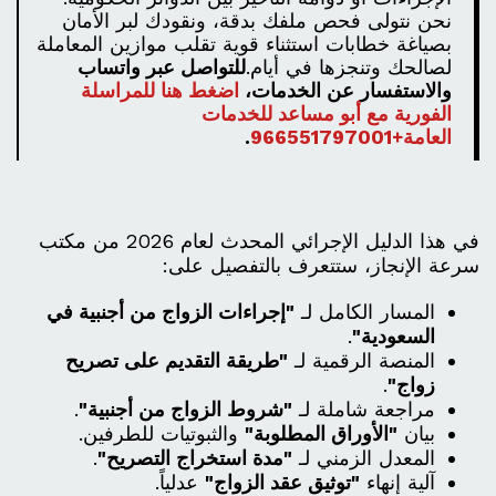
نحن نتولى فحص ملفك بدقة، ونقودك لبر الأمان
بصياغة خطابات استثناء قوية تقلب موازين المعاملة
لصالحك وتنجزها في أيام.
للتواصل عبر واتساب
والاستفسار عن الخدمات،
اضغط هنا للمراسلة
الفورية مع أبو مساعد للخدمات
العامة+966551797001
.
في هذا الدليل الإجرائي المحدث لعام 2026 من مكتب
سرعة الإنجاز، ستتعرف بالتفصيل على:
المسار الكامل لـ
"إجراءات الزواج من أجنبية في
السعودية"
.
المنصة الرقمية لـ
"طريقة التقديم على تصريح
زواج"
.
مراجعة شاملة لـ
"شروط الزواج من أجنبية"
.
بيان
"الأوراق المطلوبة"
والثبوتيات للطرفين.
المعدل الزمني لـ
"مدة استخراج التصريح"
.
آلية إنهاء
"توثيق عقد الزواج"
عدلياً.