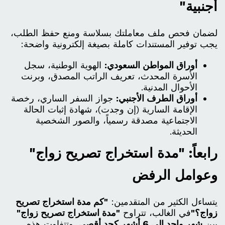
أجنبية"
لضمان فحص ملف معاملتك بسلاسة ومنع حفظ الطلب،
يجب توفير المستندات كاملة بصيغة إلكترونية واضحة:
أوراق المواطن السعودي:
الهوية الوطنية، سجل
الأسرة المحدث، تعريف الراتب المصدق، وبرنت
الأحوال المدنية.
أوراق الطرف الأجنبي:
جواز السفر الساري، رخصة
الإقامة السارية (إن وجدت)، شهادة إثبات الحالة
الاجتماعية مصدقة رسمياً، والصور الشخصية
الحديثة.
رابعاً: "مدة استخراج تصريح زواج"
وعوامل الرفض
يتساءل الكثير من المتقدمين:
"كم مدة استخراج تصريح
زواج؟"
في الغالب، تتراوح
"مدة استخراج تصريح زواج"
بين
شهر واحد إلى 6 أشهر كحد أقصى
. وتتفاوت هذه