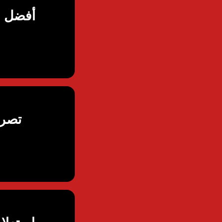
أفضل م