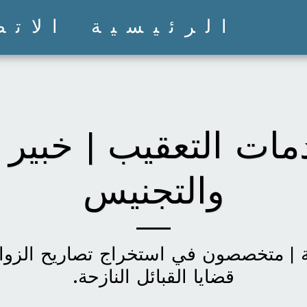
الرئيسية
الاتص
ات التعقيب | خبير 
والتجنيس
قضايا القبائل النازحة.