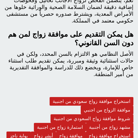
نعم، يتضمن الفحص لزواج الأجانب تحاليل وفحوصات
إضافية دقيقة لضمان السلامة الصحية والوراثية خلوها من
الأمراض المعدية، ويشترط صدوره حصرياً من مستشفى
حكومي معتمد في المملكة.
هل يمكن التقديم على موافقة زواج لمن هم
دون السن القانوني؟
الأصل النظامي هو الالتزام بالسن المحدد، ولكن في
حالات استثنائية وثيقة ومبررة، يمكن تقديم طلب استثناء
خاص للإمارة، ويخضع ذلك للدراسة والموافقة التقديرية
من أمير المنطقة.
استخراج موافقة زواج سعودي من اجنبية
موافقة الزواج من اجنبي
شروط موافقة زواج السعودي من اجنبية
مشهد زواج من أجنبية
استمارة زواج من اجنبية
استخراج موافقة زواج
موافقة زواج
أبشر زواج
بوابة ناجز