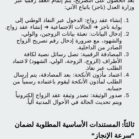
بعد الحصول على التصريح، يتم إتمام العقد رقمياً عبر
وزارة العدل (ناجز) باتباع الآتي:
إنشاء عقد زواج: الدخول عبر النفاذ الوطني إلى
بوابة ناجز ➔ الحالات الاجتماعية ➔ إنشاء عقد زواج.
إدخال البيانات: تعبئة بيانات الزوجين، والولي،
والشهود، مع ضرورة إدخال رقم تصريح الزواج
الصادر من الداخلية.
المصادقة الرقمية: تصل رسائل نصية لكافة
الأطراف (الزوج، الزوجة، الولي، الشهود) لاعتماد
الطلب عبر نفاذ.
اعتماد مأذون الأنكحة: بعد المصادقة، يتم إرسال
الطلب لمأذون الأنكحة ليقوم باعتماده رسمياً من
حسابه.
صدور الوثيقة: تصدر وثيقة عقد الزواج إلكترونياً
ويتم تحديث الحالة في الأحوال المدنية آلياً.
ثالثاً: المستندات الأساسية المطلوبة لضمان
"سرعة الإنجاز"