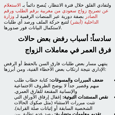
ولتفادي القلق خلال فترة الانتظار، يُنصح دائماً بـ
الاستعلام
عن تصريح زواج سعودي من مغربية برقم الطلب ورقم
الصادر
بصفة دورية عبر المنصات الرقمية لـ
وزارة
الداخلية (أبشر)
لتتبع حركة الملف ورصد أي طلبات
لاستكمال البيانات فور صدورها.
سادساً: أسباب رفض بعض حالات
فرق العمر في معاملات الزواج
ينتهي مسار بعض طلبات فارق السن بالحفظ أو الرفض
الإداري نتيجة ارتكاب بعض الأخطاء الفنية، ومن أبرزها:
ضعف المبررات والمسوغات:
كتابة خطاب طلب
مبهم وقصير جداً لا يوضح الظروف الاجتماعية
والإنسانية المقنعة للفارق العمري.
نقص المستندات الثبوتية:
إغفال إرفاق الأوراق التي
تثبت مبررات الاستثناء (مثل صكوك الحالات
الشخصية السابقة أو إثباتات صلة القرابة).
تقديم معلومات متضاربة:
رصد عدم تطابق بين