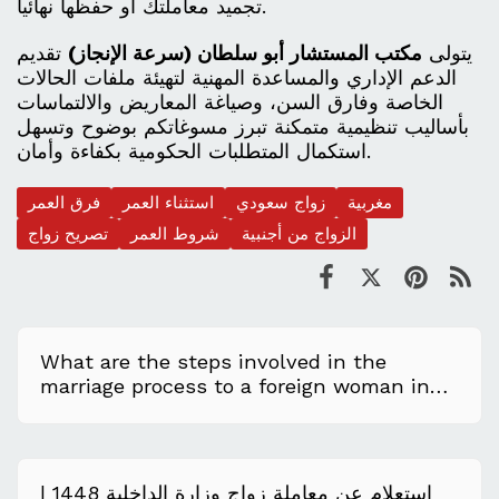
تجميد معاملتك أو حفظها نهائياً.
يتولى
مكتب المستشار أبو سلطان (سرعة الإنجاز)
تقديم
الدعم الإداري والمساعدة المهنية لتهيئة ملفات الحالات
الخاصة وفارق السن، وصياغة المعاريض والالتماسات
بأساليب تنظيمية متمكنة تبرز مسوغاتكم بوضوح وتسهل
استكمال المتطلبات الحكومية بكفاءة وأمان.
مغربية
زواج سعودي
استثناء العمر
فرق العمر
الزواج من أجنبية
شروط العمر
تصريح زواج
What are the steps involved in the
marriage process to a foreign woman in
Saudi Arabia?
استعلام عن معاملة زواج وزارة الداخلية 1448 |