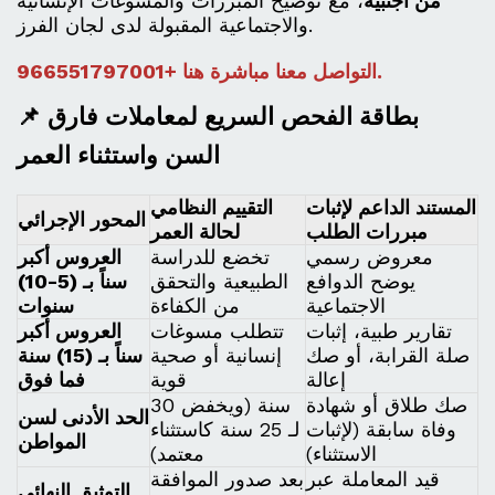
من أجنبية
، مع توضيح المبررات والمسوغات الإنسانية
والاجتماعية المقبولة لدى لجان الفرز.
.
التواصل معنا مباشرة هنا +966551797001
📌 بطاقة الفحص السريع لمعاملات فارق
السن واستثناء العمر
المستند الداعم لإثبات
التقييم النظامي
المحور الإجرائي
مبررات الطلب
لحالة العمر
معروض رسمي
تخضع للدراسة
العروس أكبر
يوضح الدوافع
الطبيعية والتحقق
سناً بـ (5-10)
الاجتماعية
من الكفاءة
سنوات
تقارير طبية، إثبات
تتطلب مسوغات
العروس أكبر
صلة القرابة، أو صك
إنسانية أو صحية
سناً بـ (15) سنة
إعالة
قوية
فما فوق
صك طلاق أو شهادة
30 سنة (ويخفض
الحد الأدنى لسن
وفاة سابقة (لإثبات
لـ 25 سنة كاستثناء
المواطن
الاستثناء)
معتمد)
قيد المعاملة عبر
بعد صدور الموافقة
التوثيق النهائي