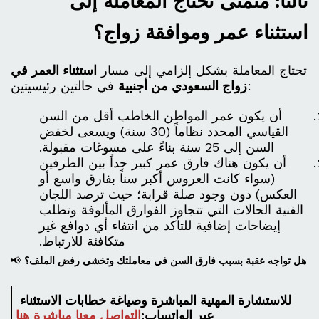
ثالثاً: متمتى تحتاج المعاملة إلى
استثناء عمر وموافقة زواج؟
تحتاج المعاملة بشكل إلزامي إلى مسار
استثناء العمر في
في حالتين رئيسيتين:
زواج السعودي من أجنبية
أن يكون عمر المواطن الخاطب أقل من السن
القياسي المحدد نظاماً (30 سنة) ويسعى لخفض
السن إلى 25 سنة بناءً على مسوغات مقبولة.
أن يكون هناك فارق عمر كبير جداً بين الطرفين
(سواء كانت العروس أكبر سناً بفارق واسع أو
العكس) دون وجود صلة قرابة؛ حيث ترصد اللجان
الفنية الحالات التي تتجاوز الفوارق المألوفة وتطلب
إيضاحات إضافية للتأكد من انتفاء أي دوافع غير
متكافئة للارتباط.
هل تواجه عقبة بسبب فارق السن في معاملتك وتخشى رفض الملف؟
📢
للاستشارة المهنية المباشرة وصياغة خطابات الاستثناء
عبر الواتساب:
التواصل معنا مباشرة هنا