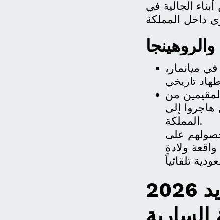
بناء الجالية في
والروهينجا
في ميانمار،
لمقيمين من
هاجروا إلى
المملكة.
وحصولهم على
 واقعة ولادة
حقيقة نظام البرماويين الجديد 2026
 السارية