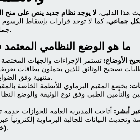
ث هذا الدليل،
لا يوجد نظام جديد ينص على منح ا
شكل جماعي
، كما لا توجد قرارات بإسقاط الرسوم ال
جماعي لأبناء الجالية.
ما هو الوضع النظامي المعتمد في 26
يح الأوضاع:
تستمر الإجراءات والجهات المختصة 
بات تصحيح الوثائق للذين يحملون بطاقات تعريفي
منتهية وفق الضوابط المعتمدة.
ات:
يخضع المقيم البرماوي للأنظمة الخاصة بالمق
قين والتأمين الطبي وفق نوع الوثيقة والوضع الن
عبر أبشر:
أتاحت المديرية العامة للجوازات خدمة ت
مة وتحديث البيانات للجالية البرماوية إلكترونياً عب
.
(خ