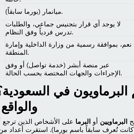
ميانمار (بورما سابقاً).
لا يوجد أي قرار بتجنيس جماعي، والطلبات
تدرس فردياً وفق النظام.
نعم، بموافقة رسمية من وزارة الداخلية وإمارة
المنطقة.
عبر منصة أبشر (خدمة تواصل) أو وفق
الإجراءات والجهات المختصة بحسب الحالة.
البرماويون في السعودية؟
والواقع
ح
البرماويين
أو
البرما
على الأشخاص الذين ترجع أ
كانت تُعرف سابقاً باسم بورما). استقرت أعداد من أ