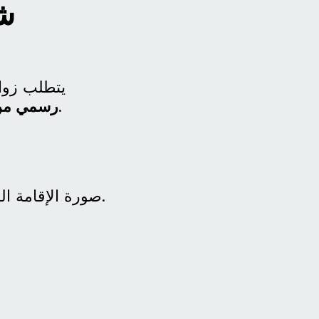
ش
يتطلب زوا
قبل إتمام عقد النكاح لدى المحكمة أو منصة ناجز.
رسمي من 
صورة الإقامة النظامية السارية للزوجة البرماوية أو الوثيقة التعريفية المعتمدة.