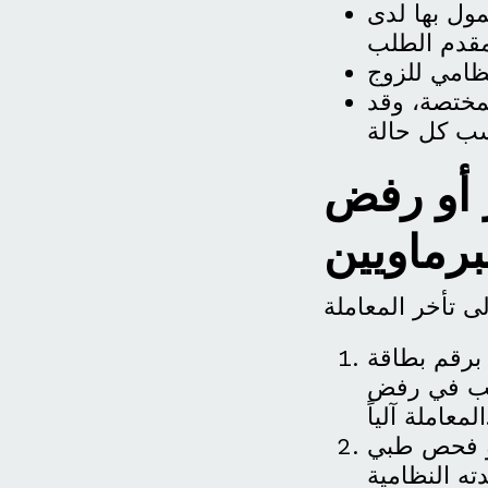
مول بها لدى
لمختصة، وقد
 أو رفض
برماويين
برقم بطاقة
سبب في رفض
آلياً.
أو فحص طبي