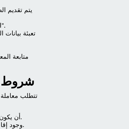
يتم تقديم ال
اختيار الخدمة المخصصة لـ "طلب تصريح زواج من غير سعودية".
تعبئة بيانات ا
متابعة المع
شروط ز
تتطلب معاملة 
أن يكون الزوج البرماوي مولوداً في المملكة ولديه شهادة ميلاد رسمية.
وجود إقامة نظامية سارية المفعول وخلو السجل الجنائي من أي سوابق.