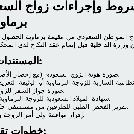
روط وإجراءات زواج الس
برماو
ج المواطن السعودي من مقيمة برماوية الحصول
وزارة الداخلية
المستندات المطلوبة:
صورة هوية الزوج السعودي (مع إحضار الأصل للمطابقة).
صورة جواز السفر للزوجة (إن وجد).
شهادة الميلاد السعودية للزوجة البرماوية (إن وجدت).
تقرير الفحص الطبي للطرفين من مستشفى حكومي معتمد.
إقرار موافقة ولي أمر الزوجة ورقم تواصله.
خطوات تقديم الطلب: