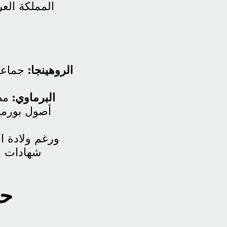
المملكة العر
الروهينجا:
جماعة 
البرماوي:
مصط
أصول بورمي
ورغم ولادة ال
شهادات مي