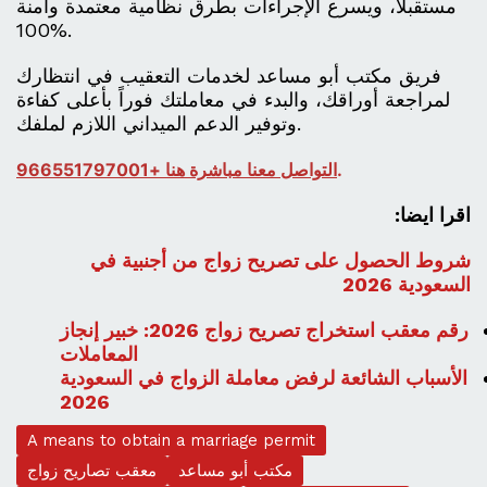
مستقبلاً، ويسرع الإجراءات بطرق نظامية معتمدة وآمنة
100%.
فريق مكتب أبو مساعد لخدمات التعقيب في انتظارك
لمراجعة أوراقك، والبدء في معاملتك فوراً بأعلى كفاءة
وتوفير الدعم الميداني اللازم لملفك.
.
التواصل معنا مباشرة هنا +966551797001
اقرا ايضا:
شروط الحصول على تصريح زواج من أجنبية في
السعودية 2026
رقم معقب استخراج تصريح زواج 2026: خبير إنجاز
المعاملات
الأسباب الشائعة لرفض معاملة الزواج في السعودية
2026
A means to obtain a marriage permit
مكتب أبو مساعد
معقب تصاريح زواج