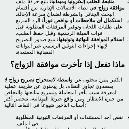
متابعة الطلب إلكترونياً وميدانياً:
تتبع حركة ملف
موافقة زواج
في نظام الاتصالات الإدارية بين أقسام
البحث الجنائي والشرطة لضمان سرعة الإحالة.
استكمال أي ملاحظات أو نواقص فوراً:
الرد السريع
على طلبات اللجان وتوفير المرفقات المطلوبة قبل
فوات المهلة الرسمية وقبل حفظ الطلب.
استلام الموافقة النهائية وتوثيقها:
تتبع صدور التصريح
لإنهاء إجراءات التوثيق الرسمي عبر البوابات
القضائية المعتمدة.
ماذا تفعل إذا تأخرت موافقة الزواج؟
الكثير ممن يبحثون عن
واسطة لاستخراج تصريح زواج
لا
يقصدون تجاوز النظام، بل يبحثون عن طريقة عملية
لمعرفة سبب تأخر المعاملة وتسريع متابعتها والتخلص
من حيرة الانتظار. ومن واقع خبرتنا الميدانية، تنحصر أكثر
أسباب التأخير شيوعاً في النقاط التالية:
نقص أحد المستندات أو المرفقات الثبوتية المطلوبة
في الملف.