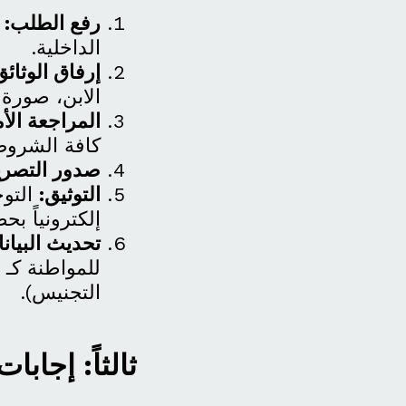
رفع الطلب:
ا
الداخلية.
إرفاق الوثائق
الابن، صورة 
المراجعة الأم
كافة الشروط 
صدور التصري
التوثيق:
التو
إلكترونياً بح
تحديث البيان
للمواطنة كـ
التجنيس).
ثالثاً: إجابات