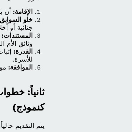
الإقامة:
أن يك
خلو السوابق:
جنائية أو أخلا
المستندات:
ت
وثائق الأم ال
القدرة:
إثبات
للأسرة.
الموافقة:
موا
ثانياً: خطو
كنموذج)
يتم التقديم حاليا