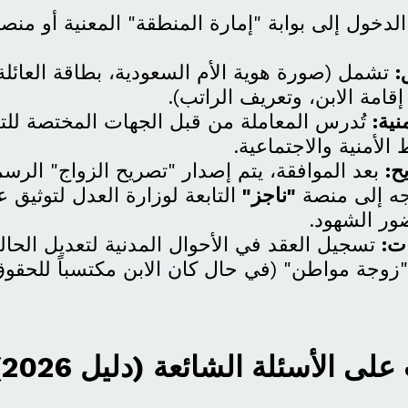
لدخول إلى بوابة "إمارة المنطقة" المعنية أو منص
:
تشمل (صورة هوية الأم السعودية، بطاقة العائلة،
إقامة الابن، وتعريف الراتب).
نية:
تُدرس المعاملة من قبل الجهات المختصة للتأ
الأمنية والاجتماعية.
ح:
بعد الموافقة، يتم إصدار "تصريح الزواج" الرس
جه إلى منصة
"ناجز"
التابعة لوزارة العدل لتوثيق ع
ضور الشهود.
ات:
تسجيل العقد في الأحوال المدنية لتعديل الحالة
 "زوجة مواطن" (في حال كان الابن مكتسباً للحقو
 على الأسئلة الشائعة (دليل 2026)