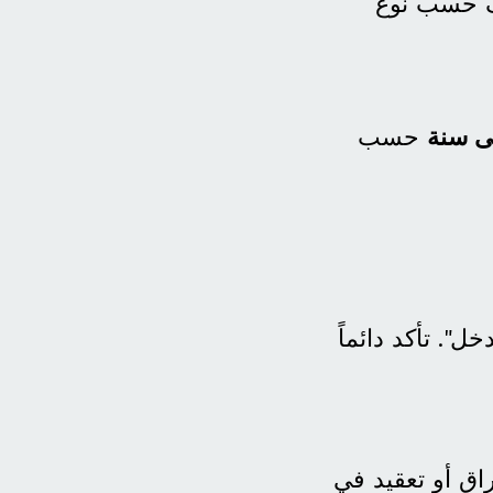
لف حسب نوع
ى سنة
حسب
". تأكد دائماً
ق أو تعقيد في