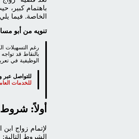
باهتمام كبير، حي
الخاصة. فيما يلي ا
تنويه من أبو مسا
بالنقاط قد تواج
الوظيفية في تعريف
للتواصل عبر 
للخدمات العامة+51797001
أولاً: شروط
لإتمام زواج ابن
الشروط التالية: