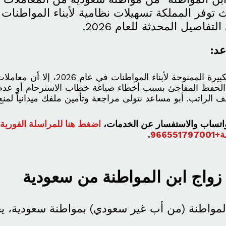
ث توفر المملكة تسهيلات نظامية لأبناء المواطنات ن
لتفاصيل المحدثة للعام 2026.
عد:
رغم التسهيلات الكبيرة الممنوحة لأبناء المو
ه الحفظ المفاجئ بسبب أخطاء صياغة خطاب الاسترحام أو عد
 الراتب. أبو مساعد نتولى مراجعة وتأمين ملفك ميدانياً لمنع ا
واتساب والاستفسار عن الخدمات،
اضغط هنا للمراسلة الفورية
9665
.
 زواج ابن المواطنة من سعودية
 المواطنة (من أب غير سعودي) بمواطنة سعودية، ي