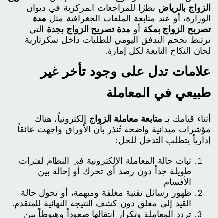
الزواج بالرياض
نظرًا للمراجعات المركزية في ديوان
الوزارة، أو عند متابعة الملفات الجغرافية مثل
مدة
تصريح الزواج بمكة
أو
مدة تصريح الزواج بجدة
التي
ترتبط بحجم التدفق اليومي للطلبات داخل سكرتارية
لجان النكاح التابعة لكل إمارة.
علامات تدل على وجود تأخر غير
طبيعي في المعاملة
أثناء قيامك بـ
متابعة معاملة الزواج
إلكترونياً، هناك
مؤشرات ميدانية واضحة تُنذر بأن الأوراق واجهت عائقاً
إدارياً يتطلب التدخل للحل:
ثبات حالة المعاملة الإلكترونية في النظام لفترات
طويلة جداً دون رصد أي تحرك أو إحالة بين
الأقسام.
ظهور رسائل تقنية مغلقة ومبهمة، أو تحول حالة
القيد إلى مغلق دون كشف النتيجة النهائية للمتقدم.
تردد المعاملة وتكرار انتقالها صعوداً وهبوطاً بين