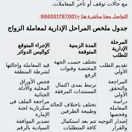
مع حالات توقف أو تأخر المعاملات.
التواصل معنا مباشرة هنا +966551797001
.
جدول ملخص المراحل الإدارية لمعاملة الزواج
المرحلة
المدة الزمنية
الإجراء المتوقع
الإدارية
المتوقعة
كواليس الدوائر
للطلب
تختلف حسب الجهة
تقديم الطلب
قيد المعاملة وإحالتها
المختصة وقنوات
الأولي
لشرطة المنطقة
الرفع
المراجعة
فحص الأوراق
ترتبط بمدى اكتمال
والتحقق
المحلية والأدلة
المستندات المرفقة
الأولي
الجنائية
دراسة
مراجعة الملف في
تختلف باختلاف الحالة
المعاملة
سكرتارية لجنة
وطبيعة الطرفين
وفحصها
الإمارة
إصدار التوجيه
تتم بعد استكمال
تصدير الموافقة
والقرار
كافة المتطلبات
السيادية بالرقم