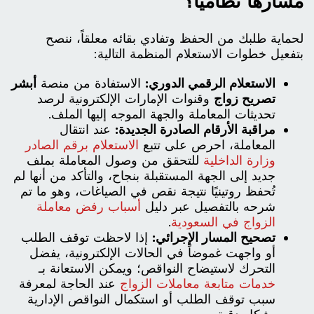
مسارها نظامياً؟
لحماية طلبك من الحفظ وتفادي بقائه معلقاً، ننصح
بتفعيل خطوات الاستعلام المنظمة التالية:
الاستعلام الرقمي الدوري:
الاستفادة من منصة
أبشر
تصريح زواج
وقنوات الإمارات الإلكترونية لرصد
تحديثات المعاملة والجهة الموجه إليها الملف.
مراقبة الأرقام الصادرة الجديدة:
عند انتقال
المعاملة، احرص على تتبع
الاستعلام برقم الصادر
وزارة الداخلية
للتحقق من وصول المعاملة بملف
جديد إلى الجهة المستقبلة بنجاح، والتأكد من أنها لم
تُحفظ روتينيًا نتيجة نقص في الصياغات، وهو ما تم
شرحه بالتفصيل عبر دليل
أسباب رفض معاملة
الزواج في السعودية
.
تصحيح المسار الإجرائي:
إذا لاحظت توقف الطلب
أو واجهت غموضاً في الحالات الإلكترونية، يفضل
التحرك لاستيضاح النواقص؛ ويمكن الاستعانة بـ
خدمات متابعة معاملات الزواج
عند الحاجة لمعرفة
سبب توقف الطلب أو استكمال النواقص الإدارية