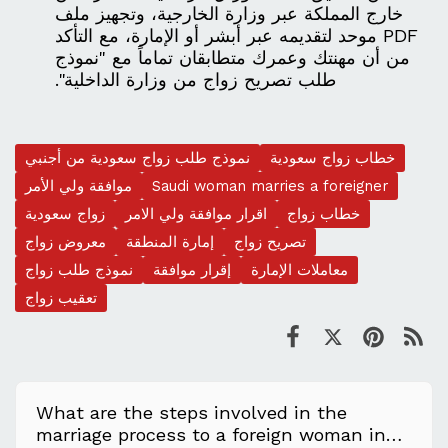
خارج المملكة عبر وزارة الخارجية، وتجهيز ملف
PDF موحد لتقديمه عبر أبشر أو الإمارة، مع التأكد
من أن مهنتك وعمرك متطابقان تماماً مع "نموذج
طلب تصريح زواج من وزارة الداخلية".
خطاب زواج سعودية
نموذج طلب زواج سعودية من أجنبي
Saudi woman marries a foreigner
موافقة ولي الأمر
خطاب زواج
اقرار موافقة ولي الامر
زواج سعودية
تصريح زواج
إمارة المنطقة
معروض زواج
معاملات الإمارة
إقرار موافقة
نموذج طلب زواج
تعقيب زواج
What are the steps involved in the
marriage process to a foreign woman in