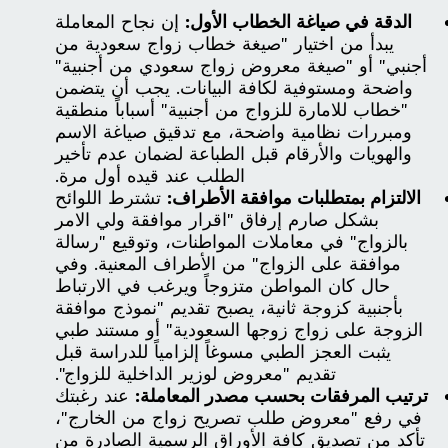
الدقة في صياغة الخطاب الأول:
إن نجاح المعاملة
يبدأ من اختيار "صيغة خطاب زواج سعودية من
أجنبي" أو "صيغة معروض زواج سعودي من أجنبية"
واضحة ومستوفية لكافة البيانات. يجب أن يتضمن
"خطاب للامارة للزواج من أجنبية" أسباباً منطقية
ومبررات نظامية واضحة، مع تدقيق صياغة الاسم
والهويات والأرقام قبل الطباعة لضمان عدم تأخير
الطلب عند قيده أول مرة.
الالتزام بمتطلبات موافقة الأطراف:
تشترط اللوائح
بشكل صارم إرفاق "اقرار موافقة ولي الامر
بالزواج" في معاملات المواطنات، وتوقيع "رسالة
موافقة على الزواج" من الأطراف المعنية. وفي
حال كان المواطن متزوجاً ويرغب في الارتباط
بأجنبية كزوجة ثانية، يصبح تقديم "نموذج موافقة
الزوجة على زواج زوجها السعودية" أو مستند طبي
يثبت العجز الطبي مسوغاً إلزامياً للدراسة قبل
تقديم "معروض لوزير الداخلية للزواج".
ترتيب المرفقات بحسب مصدر المعاملة:
عند رغبتك
في رفع "معروض طلب تصريح زواج من الخارج"،
تأكد من تصديق كافة الأوراق الرسمية الصادرة من