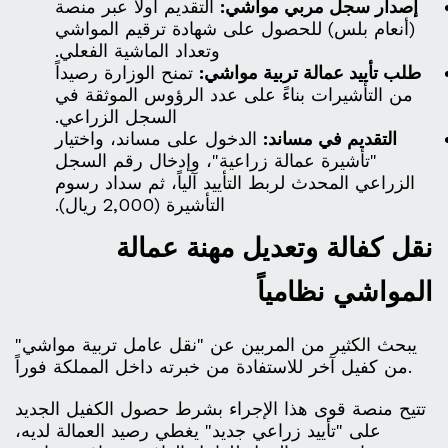
إصدار سجل مربي مواشي:
التقديم أولاً عبر منصة
(أنعام بلس) للحصول على شهادة ترقيم المواشي
وتعداد الماشية الفعلي.
طلب تأييد عمالة تربية مواشي:
تمنح الوزارة رصيداً
من التأشيرات بناءً على عدد الرؤوس الموثقة في
السجل الزراعي.
التقديم في مساند:
الدخول على مساند، واختيار
"تأشيرة عمالة زراعية"، وإدخال رقم السجل
الزراعي المحدث لربط التأييد آلياً، ثم سداد رسوم
التأشيرة (2,000 ريال).
نقل كفالة وتعديل مهنة عمالة
المواشي نظامياً
يبحث الكثير من المربين عن "نقل عامل تربية مواشي"
من كفيل آخر للاستفادة من خبرته داخل المملكة فوراً.
تتيح منصة قوى هذا الإجراء بشرط حصول الكفيل الجديد
على "تأييد زراعي جديد" يغطي رصيد العمالة لديه،