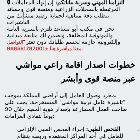
🔒 التزامنا المهني وسرية بياناتكم:
"إن إنهاء المعاملات
المرتبطة بالسجلات الزراعية ومنصة قوى ومساند
تتطلب دقة متناهية لحماية رصيد منشأتك من
التأشيرات.
نحن في مكتب أبو مساعد نلتزم بالسرية التامة
والموثوقية المطلقة، ونضمن لك متابعة ميدانية
وإلكترونية حازمة لحسم طلباتك دون تعثر."
التواصل
.
معنا مباشرة هنا +966551797001
خطوات اصدار اقامة راعي مواشي
عبر منصة قوى وأبشر
بمجرد وصول العامل إلى أراضي المملكة بموجب
"تاشيرة عامل تربية مواشي" المستخرجة، يجب على
صاحب العمل المسارعة بإصدار هوية المقيم خلال 90
يوماً لتفادي الغرامات:
الفحص الطبي:
إجراء الفحص الطبي الإلزامي
للعامل في أحد المراكز المعتمدة وربطه بنظام