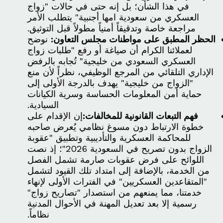
في هذا الشأن؛ بل إنه حتى في حالات "زواج
العسكري من سعودية امها أجنبية" يتطلب الأمر
مراجعة خاصة وتدقيقاً أمنياً مطولاً قبل التوثيق.
الحظر المطبق على مواطنات مجلس التعاون:
نوضح
لعملائنا الكرام أن صياغة أو رفع "طلبات زواج
العسكري السعودي من خليجية" تُجابه بالرفض
الإداري التلقائي من المرجع الوظيفي، نظراً لأن منع
"الزواج من خليجية" يهدف بالدرجة الأولى إلى
حماية أمن المعلومات الحساسة وسرية الكيانات
السيادية.
فهم التبعات القانونية للمخالفات:
إن الإقدام على
خطوة الارتباط دون مسوغ نظامي يُعرض صاحبه
للمحاكمة العسكرية والتأديبية وتطبيق "عقوبة
الزواج بدون تصريح في السعودية 2026"؛ إذ نصت
اللوائح على فرض عقوبات صارمة تشمل الفصل
من الخدمة، بالإضافة إلى امتداد تلك القيود لتشمل
"المتقاعدين العسكريين" في الفترات الأولى لإنهاء
خدمتنا، مما يمنعهم من استصدار "تصاريح زواج"
رسمية إلا بعد تعديل المهنة في الأحوال المدنية
نظاماً.