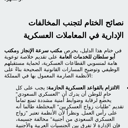
نصائح الختام لتجنب المخالفات
الإدارية في المعاملات العسكرية
في ختام هذا الدليل، يحرص
مكتب سرعة الإنجاز
و
مكتب
أبو سلطان للخدمات العامة
على تقديم خلاصة توعوية
هامة لمنسوبي القطاعات العسكرية، لحماية مستقبلهم
الوظيفي وتوضيح المسارات القانونية الصحيحة بناءً على
الأنظمة الصارمة المعمول بها في المملكة:
الالتزام بالقواعد العسكرية الحازمة:
يجب على كل
حامٍ للوطن أن يدرك أن "العسكري السعودي"
يخضع لرقابة وضوابط أمنية مشددة تمنع تماماً
تقديم "طلبات زواج العسكريين" المختلطة طالما أنه
على رأس العمل. ونظراً لأن الأنظمة تعتبر "زواج
العسكري السعودي من أجنبية" مخالفة جسيمة،
فإن الإدارة لا تفرق بين الجنسيات العربية والأجنبية