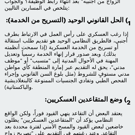
الزواج من اجنبيه" بعد انتهاء رابط الوظيفة؟ والجواب
يتلخص في المسارين التاليين:
1) الحل القانوني الوحيد (التسريح من الخدمة):
إذا رغب العسكري على رأس العمل في الارتباط بطرف
أجنبي، فالطريق النظامي الوحيد هو تقديم طلب استقالة
أو تسريح من الخدمة العسكرية (إذا سمحت أنظمته
بذلك). وبعد صدور قرار إنهاء الخدمة رسمياً وتعديل
المهنة في الأحوال المدنية إلى "متسبب" أو "موظف
مدني"، يحق له التقديم عبر إمارة المنطقة كأي مواطن
مدني مستوفٍ للشروط (مثل بلوغ السن القانوني وإجراء
الفحص الطبي وتفادي الجنسيات الممنوعة كالبنغلاديشية
والباكستانية).
2) وضع المتقاعدين العسكريين:
يعتقد البعض أن التقاعد ينهي القيود فوراً، ولكن الواقع
النظامي يؤكد أن "المتقاعدين العسكريين" يظلون
خاضعين لبعض القيود والمسح الأمني لفترة محددة بعد
التقاعد. وعند رغبتهم في التقديم على "تصريح زواج